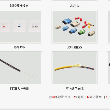
MPO预端接盒
水晶头
光纤面板
光纤适配器
FTTH入户光缆
室内通信光缆
共
48
条记录 页次：
2
/4 每页：
12
条记录
9
[
1
]
2
[