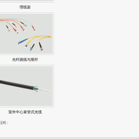
理线架
光纤跳线与尾纤
室外中心束管式光缆
3
][
4
]
: