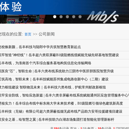
您现在的位置:
>> 公司新闻
首页
老校焕新颜，岳丰科技与陆郎中学共筑智慧教育新起点
筑牢智造“神经线”！岳丰超六类双屏蔽B1级阻燃线缆赋能无锡先研基地智慧建设
岳丰布线，为淮南首个汽车综合服务基地构筑信息化传输网络
筑医良“芯”，智联生命 | 岳丰六类布线系统助力江阴市中医肝胆医院智慧升级
芯筑高地，智联未来｜岳丰科技赋能苏州集成电路创新中心（二期）建设
聚力枢纽建设 智联物流未来｜岳丰科技六类布线，护航常州邮政新枢纽
筑牢安全防线，智绘应急新篇 | 岳丰六类非屏蔽布线系统赋能通州区应急管理服务中
硬核实力！岳丰综合布线中标东南大学未来技术楼，B1级阻燃引领绿色建筑新高度
岳丰科技（无锡）有限公司超六类屏蔽低烟无卤布线产品助力安哥拉援建项目建设
筑安全之基，绘智慧之翼 | 岳丰科技助力白湖农场集团打造智能化管理新标杆
共
184
条记录 页次：
1
/19 每页：
10
条记录
1
[
2
][
3
][
4
][