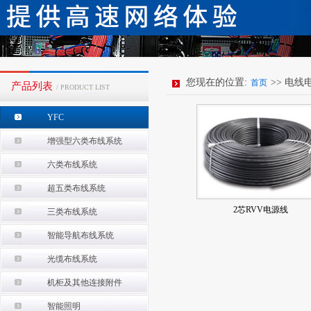
您现在的位置:
>> 电线
首页
产品列表
/ PRODUCT LIST
YFC
增强型六类布线系统
六类布线系统
超五类布线系统
2芯RVV电源线
三类布线系统
智能导航布线系统
光缆布线系统
机柜及其他连接附件
智能照明