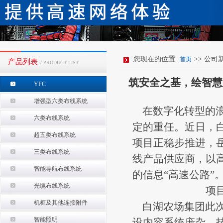
您现在的位置:
>> 公司
首页
产品列表
/ PRODUCT LIST
筑安全之基，绘智慧
YFC
增强型六类布线系统
在数字化转型的浪
六类布线系统
定的重任。近日，
超五类布线系统
项目正稳步推进，
三类布线系统
线产品供应商，以
智能导航布线系统
的信息“高速公路”
光缆布线系统
项
机柜及其他连接附件
白湖农场集团此次
智能照明
设内容系统庞杂、