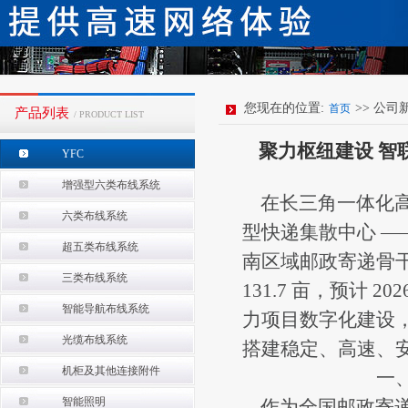
您现在的位置:
>> 公司
首页
产品列表
/ PRODUCT LIST
聚力枢纽建设 
YFC
增强型六类布线系统
在长三角一体化高
六类布线系统
型快递集散中心 —
超五类布线系统
南区域邮政寄递骨干
三类布线系统
131.7 亩，预计 20
智能导航布线系统
力项目数字化建设
光缆布线系统
搭建稳定、高速、
机柜及其他连接附件
一
智能照明
作为全国邮政寄递